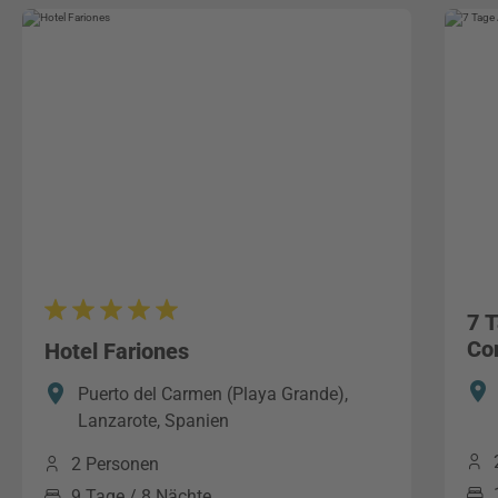
7 
Co
Hotel Fariones
Puerto del Carmen (Playa Grande),
Lanzarote, Spanien
2 Personen
9 Tage / 8 Nächte