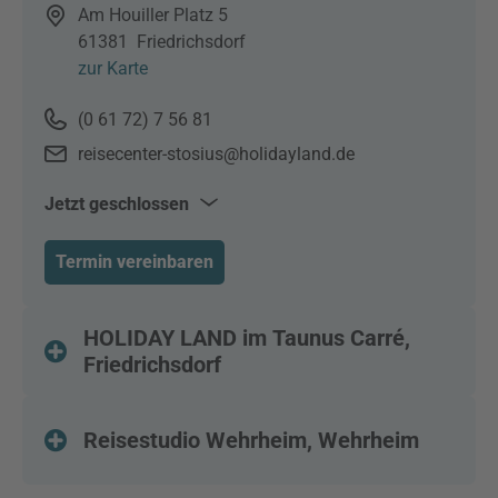
Am Houiller Platz 5
61381
Friedrichsdorf
zur Karte
(0 61 72) 7 56 81
reisecenter-stosius@holidayland.de
Jetzt geschlossen
Mo–Sa
10:00–13:00
Termin vereinbaren
Mo–Di & Do–Fr
15:00–18:00
HOLIDAY LAND im Taunus Carré,
Friedrichsdorf
Reisestudio Wehrheim, Wehrheim